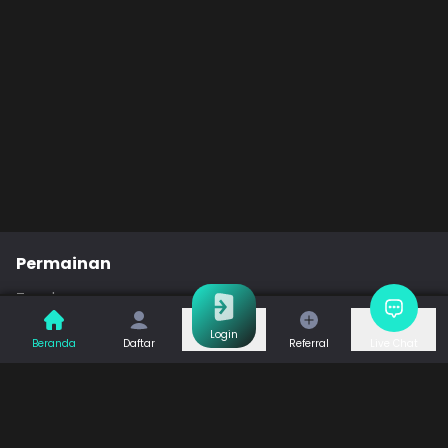
Permainan
Togel
Slot
Casino
Games
Login
Beranda
Daftar
Referral
Live Chat
Sports
Promo
Bantuan & Panduan