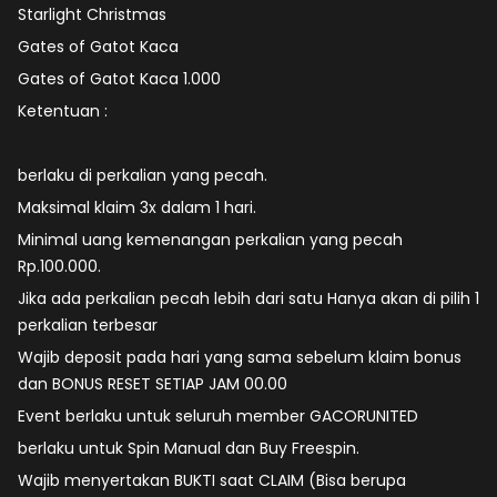
Starlight Christmas
Gates of Gatot Kaca
Gates of Gatot Kaca 1.000
Ketentuan :
berlaku di perkalian yang pecah.
Maksimal klaim 3x dalam 1 hari.
Minimal uang kemenangan perkalian yang pecah
Rp.100.000.
Jika ada perkalian pecah lebih dari satu Hanya akan di pilih 1
perkalian terbesar
Wajib deposit pada hari yang sama sebelum klaim bonus
dan BONUS RESET SETIAP JAM 00.00
Event berlaku untuk seluruh member GACORUNITED
berlaku untuk Spin Manual dan Buy Freespin.
Wajib menyertakan BUKTI saat CLAIM (Bisa berupa