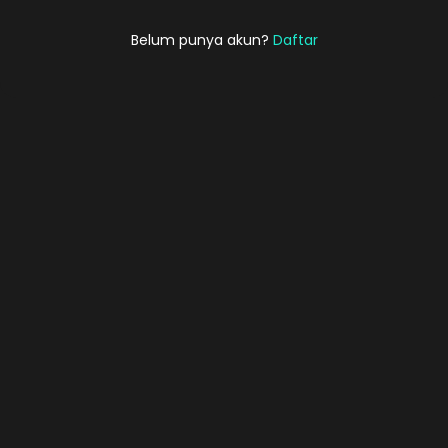
Belum punya akun?
Daftar