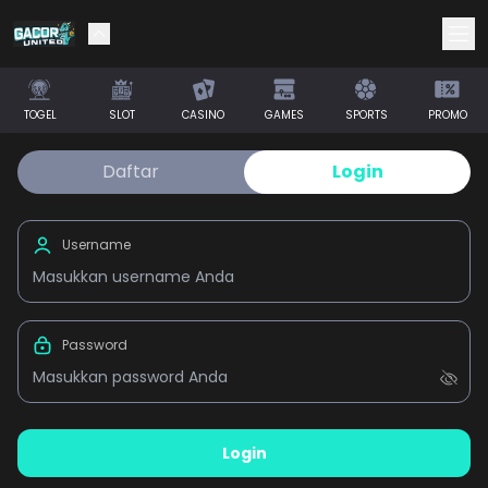
TOGEL
SLOT
CASINO
GAMES
SPORTS
PROMO
Daftar
Login
Username
Password
Login