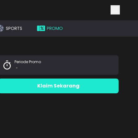
SPORTS
PROMO
Periode Promo
-
Klaim Sekarang